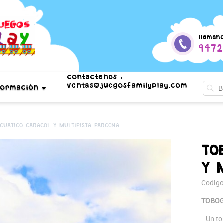
llaman
9472
contactenos :
ventas@juegosfamilyplay.com
formación
CUATICO CARACOL Y MULTIPISTA PARCONA
TO
Y 
Codig
TOBOG
- Un t