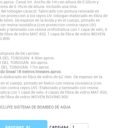
es aprox. Canal int. Ancho de 1m con altura de 0.60cm y
ores de 0.35cm de altura. Incluido una tina.
e del tobogán caracol: fabricado con pintura resinada en
con protección a los rayos UV. tobogan elaborado en fibra de
de 6mm. De espesor en la brida y en el cuerpo, pintado en
con resina isostálica (con protección contra rayos UV).
do y laminado con resina orsftoltalica con 1 capa de velo, 4
de fibra de vidrio MAT 450, 1 capa de fibra de vidrio WOVEN
G 800.
ltipista de 04 carriles
A DEL TOBOGÁN: 4.90m aprox.
 DEL TOBOGÁN: 4m aprox.
 DEL TOBOGÁN: 17m aprox.
do lineal 18 metros lineales aprox.
 elaborado en fibra de vidrio de 6â¯mm. De espesor en la
 en el cuerpo, pintado en hielco con resina isostálica (con
ción contra rayos UV). Elaborado y laminado con resina
talica con 1 capa de velo, 4 capas de fibra de vidrio MAT 450,
 de fibra de vidrio WOVEN ROVING 800.
INCLUYE SISTEMA DE BOMBEO DE AGUA
Agregar al
Cantidad