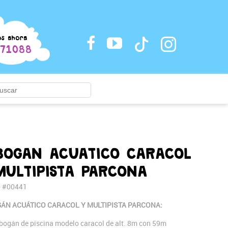
os ahora
71088
BOGAN ACUATICO CARACOL
MULTIPISTA PARCONA
o #00441
ÁN ACUÁTICO CARACOL Y MULTIPISTA PARCONA:
obogán de piscina modelo caracol de alt. 8m con 59m