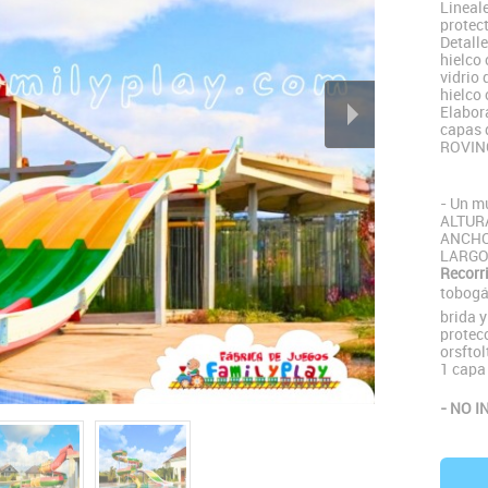
Lineal
protect
Detall
hielco 
vidrio 
hielco 
Elabora
capas 
ROVIN
- Un mu
ALTUR
ANCHO
LARGO
Recorri
tobogán
brida y
protec
orsftol
1 capa
- NO 