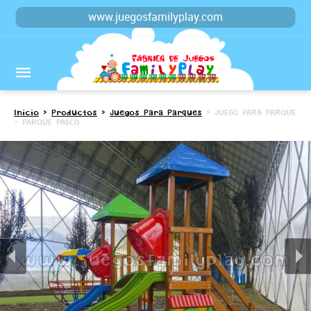
www.juegosfamilyplay.com
Inicio
>
Productos
>
Juegos Para Parques
> JUEGO PARA PARQUE
- PARQUE PASCO