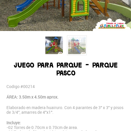
JUEGO PARA PARQUE - PARQUE
PASCO
Codigo #00214
ÁREA: 3.50m x 4.50m aprox.
Elaborado en madera huairuro. Con 4 parantes de 3" x 3" y pisos
de 3/4”, amarres de 4"x1".
Incluye:
-02 Torres de 0.70cm x 0.70cm de área.